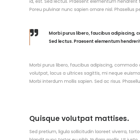
id, est. Sed lectus. Praesent elementum hendrerit 
Poreu pulvinar nunc sapien ornare nisl. Phasellus 
Morbi purus libero, faucibus adipiscing, 
Sed lectus. Praesent elementum hendrerit
Morbi purus libero, faucibus adipiscing, commodo q
volutpat, lacus a ultrices sagittis, mi neque euism
Morbi interdum mollis sapien. Sed ac risus. Phasell
Quisque volutpat mattises.
Sed pretium, ligula sollicitudin laoreet viverra, tort
blandit nunc tortor eu nibh. Nullam mollis. Ut justo