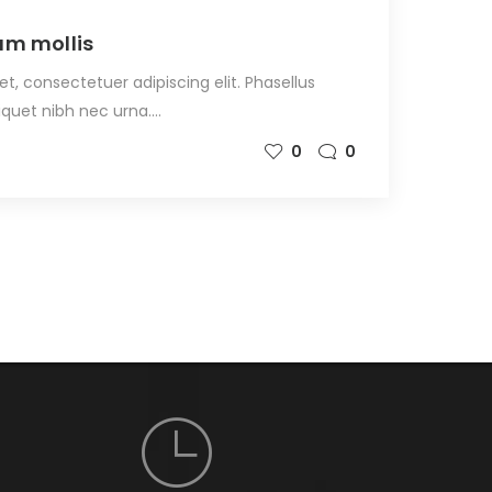
lam mollis
t, consectetuer adipiscing elit. Phasellus
liquet nibh nec urna.…
0
0