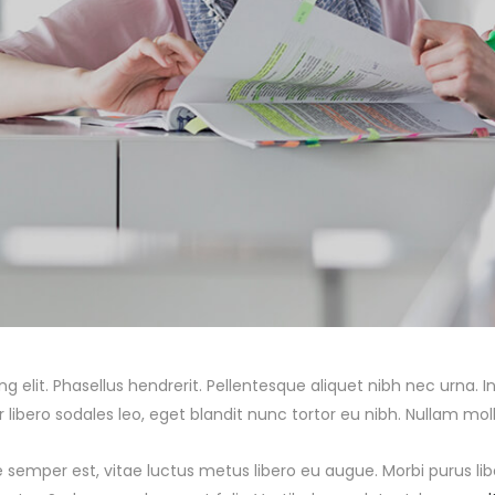
lit. Phasellus hendrerit. Pellentesque aliquet nibh nec urna. In ni
tor libero sodales leo, eget blandit nunc tortor eu nibh. Nullam moll
 semper est, vitae luctus metus libero eu augue. Morbi purus li