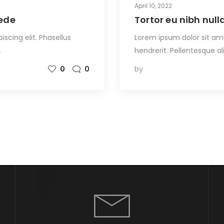
April 10, 2022
pede
Tortor eu nibh nul
scing elit. Phasellus
Lorem ipsum dolor sit ame
…
hendrerit. Pellentesque a
0
0
by