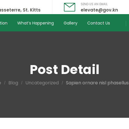
SEND US AN EMAIL
sseterre, St. Kitts
elevate@gov.kn
tion
What’s Happening
Gallery
Contact Us
Post Detail
e
Blog
Uncategorized
Sapien ornare nisl phasellu
/
/
/