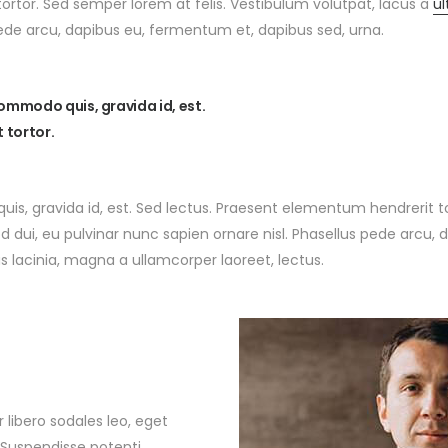
tortor. Sed semper lorem at felis. Vestibulum volutpat, lacus a
ul
pede arcu, dapibus eu, fermentum et, dapibus sed, urna.
commodo quis, gravida id, est.
 tortor.
uis, gravida id, est. Sed lectus. Praesent elementum hendrerit t
od dui, eu pulvinar nunc sapien ornare nisl. Phasellus pede arcu
us lacinia, magna a ullamcorper laoreet, lectus.
or libero sodales leo, eget
. Suspendisse potenti.