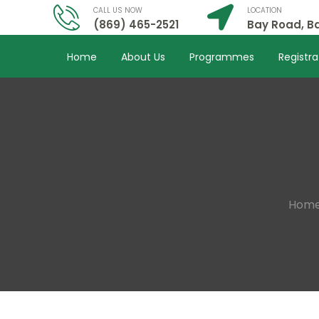
CALL US NOW
LOCATION
(869) 465-2521
Bay Road, Ba
Home
About Us
Programmes
Registra
Hom