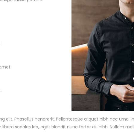
.
t amet
.
lit. Phasellus hendrerit. Pellentesque aliquet nibh nec urna. In ni
tor libero sodales leo, eget blandit nunc tortor eu nibh. Nullam moll