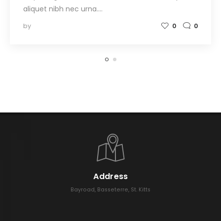
aliquet nibh nec urna.…
by
0
0
Address
Bayroad, Basseterre, St. Kitts