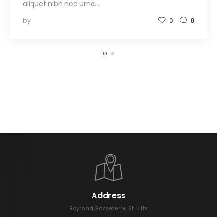
aliquet nibh nec urna.…
by
0
0
Address
Bayroad, Basseterre, St. Kitts