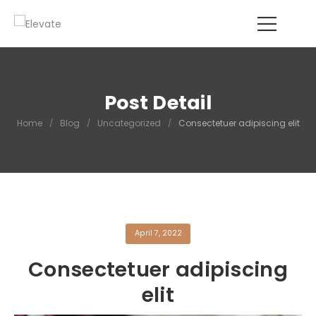
Post Detail
Home
/
Blog
/
Uncategorized
/
Consectetuer adipiscing elit
April 7, 2022
Consectetuer adipiscing
elit