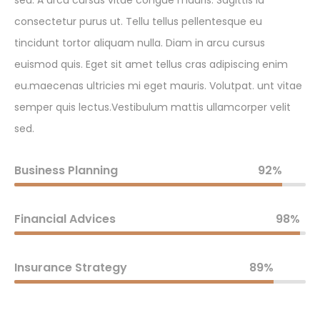
sed. A arcu cursus vitae congue mauris. Sagittis id
consectetur purus ut. Tellu tellus pellentesque eu
tincidunt tortor aliquam nulla. Diam in arcu cursus
euismod quis. Eget sit amet tellus cras adipiscing enim
eu.maecenas ultricies mi eget mauris. Volutpat. unt vitae
semper quis lectus.Vestibulum mattis ullamcorper velit
sed.
Business Planning
92%
Financial Advices
98%
Insurance Strategy
89%